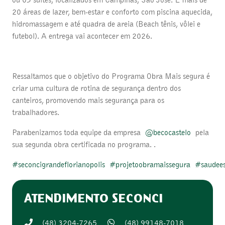
20 áreas de lazer, bem-estar e conforto com piscina aquecida,
hidromassagem e até quadra de areia (Beach tênis, vôlei e
futebol). A entrega vai acontecer em 2026.
Ressaltamos que o objetivo do Programa Obra Mais segura é
criar uma cultura de rotina de segurança dentro dos
canteiros, promovendo mais segurança para os
trabalhadores.
Parabenizamos toda equipe da empresa
@becocastelo
pela
sua segunda obra certificada no programa. .
#seconcigrandeflorianopolis
#projetoobramaissegura
#saudee
ATENDIMENTO SECONCI
(48) 3204-7265
(48) 99148-7018