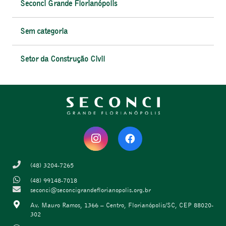
Seconci Grande Florianópolis
Sem categoria
Setor da Construção Civil
(48) 3204-7265
(48) 99148-7018
seconci@seconcigrandeflorianopolis.org.br
Av. Mauro Ramos, 1366 – Centro, Florianópolis/SC, CEP 88020-
302