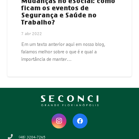
Mudanças no eSocial: como
ficam os eventos de
Segurança e Saúde no
Trabalho?
7 abr 2022
Em um texto anterior aqui em nosso blog,
falamos melhor sobre o que é e qual a
importância de manter…
(48) 3204-7265