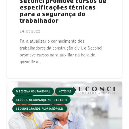
Seconci promove cursos de
especificações técnicas
para a segurança do
trabalhador
14 set 2022
Para atualizar o conhecimento dos
trabalhadores da construção civil, o Seconci
promove cursos para auxiliar na hora de
garantir a…
MEDICINA OCUPACIONAL
NOTÍCIAS
SAÚDE E SEGURANÇA NO TRABALHO
SECONCI GRANDE FLORIANÓPOLIS