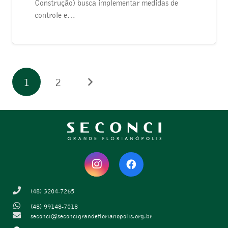
Construção) busca implementar medidas de
controle e…
1
2
(48) 3204-7265
(48) 99148-7018
seconci@seconcigrandeflorianopolis.org.br